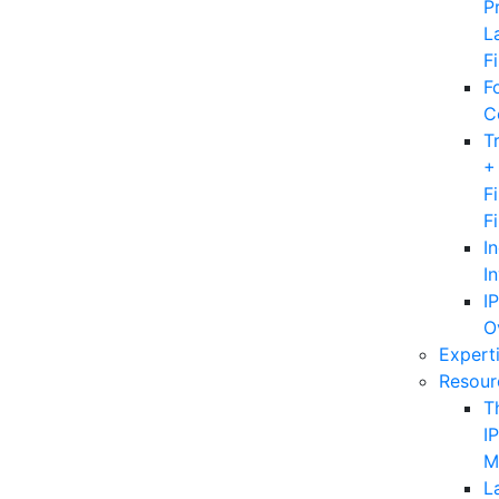
P
L
F
F
C
T
+
F
F
I
I
IP
O
Expert
Resour
T
IP
M
L