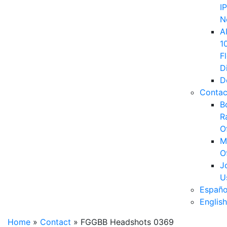
IP
N
A
1
F
D
D
Contac
B
R
O
M
O
J
U
Españo
English
Home
»
Contact
»
FGGBB Headshots 0369