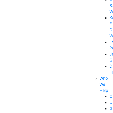
S.
W
K
F.
D
W
L
P
J
G
D
F
Who
We
Help
C
U
G